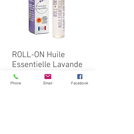
ROLL-ON Huile
Essentielle Lavande
Fine AOP Bio
Phone
Email
Facebook
100 % huile essentielle BIO de
Lavande angustifolia, cultivée à 800
m d’altitude, sur les contreforts du
Mont Ventoux.
S’utilise en application sur :
Ingrédients
• les tempes en cas de migraine